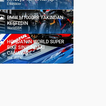
Etkinlikler
BMW M1000RR YAKINDAN
KEŞFEDİN
WorldSBK
HONDA'NIN WORLD SUPER
BİKE SINIFINDAKİ
CANAVARI
WorldSBK