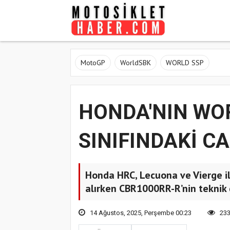
MotoGP
WorldSBK
WORLD SSP
HONDA'NIN WO
SINIFINDAKİ C
Honda HRC, Lecuona ve Vierge il
alırken CBR1000RR-R’nin teknik 
14 Ağustos, 2025, Perşembe 00:23
23