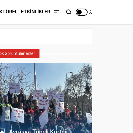
KTÖREL
ETKİNLİKLER
ok Görüntülenenler
Avrasya Tüneli Korteji