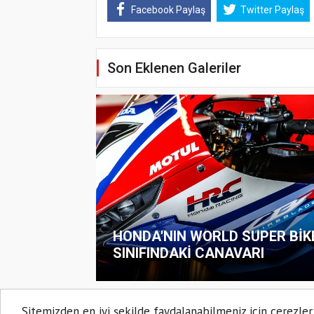
Facebook Paylaş
Twitter Paylaş
Son Eklenen Galeriler
HONDA'NIN WORLD SUPER BİK
SINIFINDAKİ CANAVARI
Sitemizden en iyi şekilde faydalanabilmeniz için çerezler
MOTOSIKLET HABER