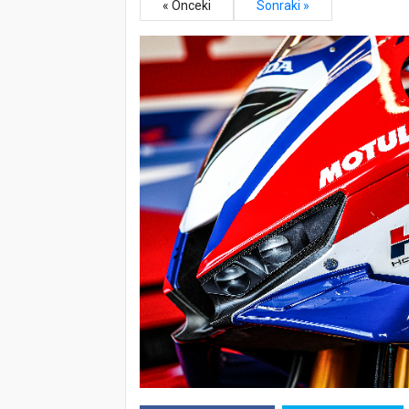
« Önceki
Sonraki »