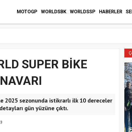
MOTOGP
WORLDSBK
WORLDSSP
HABERLER
SE
Ç
RLD SUPER BİKE
ANAVARI
e 2025 sezonunda istikrarlı ilk 10 dereceler
detayları gün yüzüne çıktı.
33